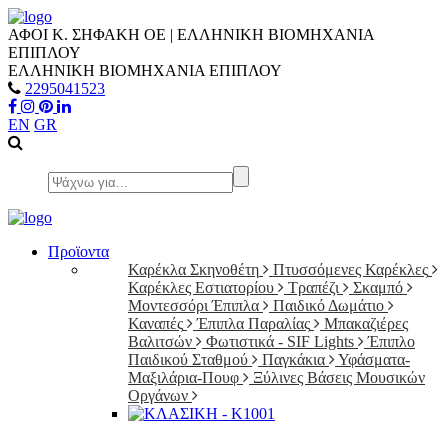
ΑΦΟΙ Κ. ΣΗΦΑΚΗ ΟΕ | ΕΛΛΗΝΙΚΗ ΒΙΟΜΗΧΑΝΙΑ
ΕΠΙΠΛΟΥ
ΕΛΛΗΝΙΚΗ ΒΙΟΜΗΧΑΝΙΑ ΕΠΙΠΛΟΥ
2295041523
EN
GR
Προϊοντα
Καρέκλα Σκηνοθέτη
Πτυσσόμενες Καρέκλες
Καρέκλες Εστιατορίου
Τραπέζι
Σκαμπό
Μοντεσσόρι Έπιπλα
Παιδικό Δωμάτιο
Καναπές
Έπιπλα Παραλίας
Μπακαζιέρες
Βαλιτσών
Φωτιστικά - SIF Lights
Έπιπλο
Παιδικού Σταθμού
Παγκάκια
Υφάσματα-
Μαξιλάρια-Πουφ
Ξύλινες Βάσεις Μουσικών
Οργάνων