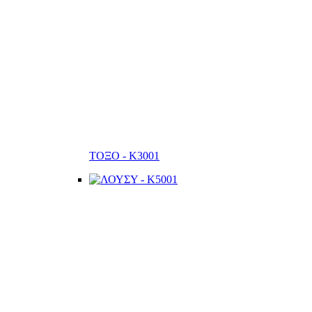
ΤΟΞΟ - K3001