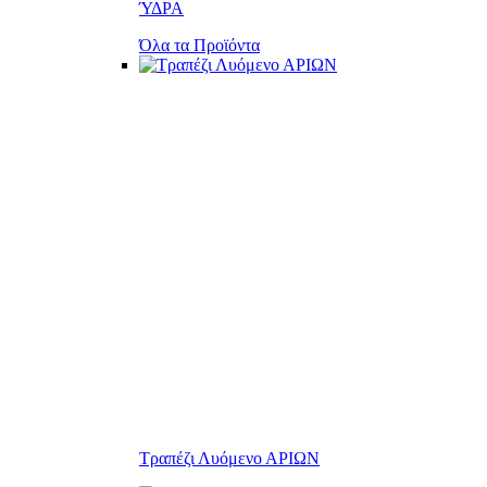
ΎΔΡΑ
Όλα τα Προϊόντα
Τραπέζι Λυόμενο ΑΡΙΩΝ