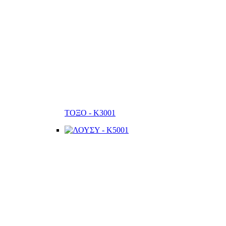
ΤΟΞΟ - K3001