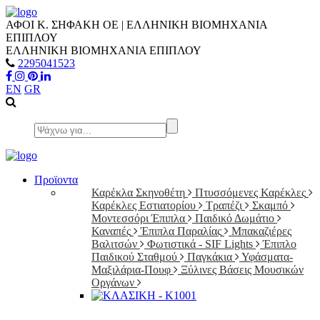
ΑΦΟΙ Κ. ΣΗΦΑΚΗ ΟΕ | ΕΛΛΗΝΙΚΗ ΒΙΟΜΗΧΑΝΙΑ
ΕΠΙΠΛΟΥ
ΕΛΛΗΝΙΚΗ ΒΙΟΜΗΧΑΝΙΑ ΕΠΙΠΛΟΥ
2295041523
EN
GR
Προϊοντα
Καρέκλα Σκηνοθέτη
Πτυσσόμενες Καρέκλες
Καρέκλες Εστιατορίου
Τραπέζι
Σκαμπό
Μοντεσσόρι Έπιπλα
Παιδικό Δωμάτιο
Καναπές
Έπιπλα Παραλίας
Μπακαζιέρες
Βαλιτσών
Φωτιστικά - SIF Lights
Έπιπλο
Παιδικού Σταθμού
Παγκάκια
Υφάσματα-
Μαξιλάρια-Πουφ
Ξύλινες Βάσεις Μουσικών
Οργάνων