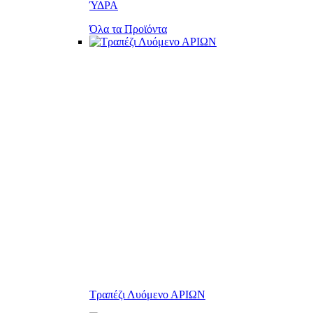
ΎΔΡΑ
Όλα τα Προϊόντα
Τραπέζι Λυόμενο ΑΡΙΩΝ