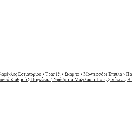
Υ
Καρέκλες Εστιατορίου
Τραπέζι
Σκαμπό
Μοντεσσόρι Έπιπλα
Πα
δικού Σταθμού
Παγκάκια
Υφάσματα-Μαξιλάρια-Πουφ
Ξύλινες Β